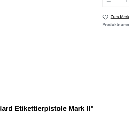
Zum Merkz
Produktnum
d Etikettierpistole Mark II"