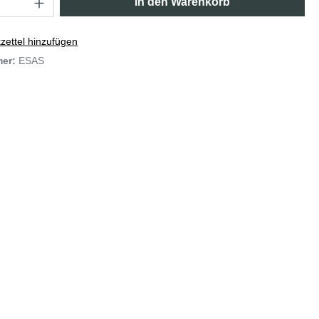
In den Warenkorb
ettel hinzufügen
mer:
ESAS