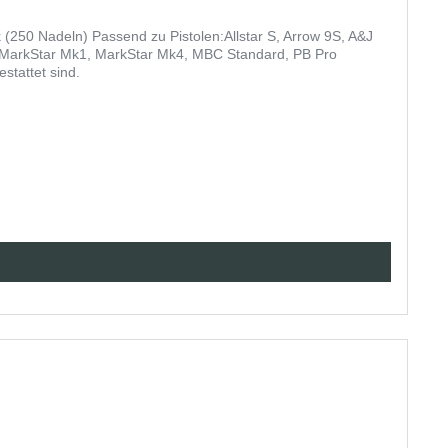
250 Nadeln) Passend zu Pistolen:Allstar S, Arrow 9S, A&J
 MarkStar Mk1, MarkStar Mk4, MBC Standard, PB Pro
estattet sind.