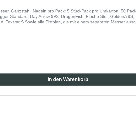
r, Ganzstahl, Nadeln pro Pack: 5 StückPack pro Umkarton: 50 Pack (
ger Standard, Day Arrow 99S, DragonFish, Fleche Std., GoldenA 9S,
A, Texstar S Sowie alle Pistolen, die mit einem separaten Messer ausg
In den Warenkorb