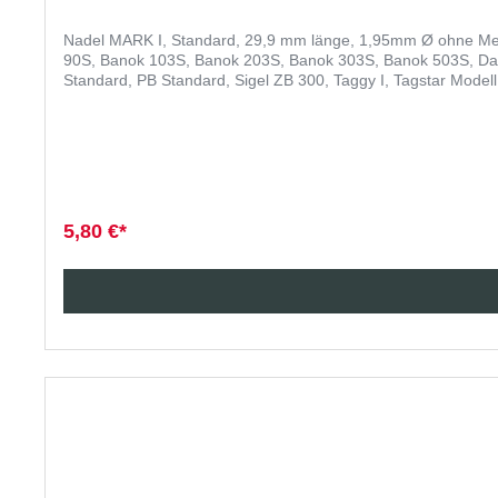
Nadel MARK I, Standard, 29,9 mm länge, 1,95mm Ø ohne Messe
90S, Banok 103S, Banok 203S, Banok 303S, Banok 503S, Dag
Standard, PB Standard, Sigel ZB 300, Taggy I, Tagstar Modell 
5,80 €*